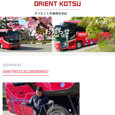
お知らせ
NEWS
2024/04/16
489790314128080947