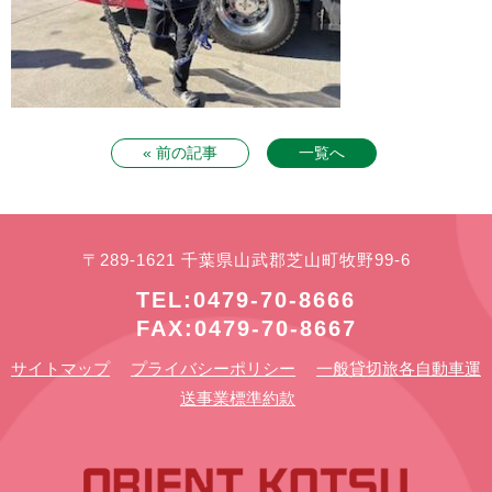
« 前の記事
一覧へ
〒289-1621 千葉県山武郡芝山町牧野99-6
TEL:0479-70-8666
FAX:0479-70-8667
サイトマップ
プライバシーポリシー
一般貸切旅各自動車運
送事業標準約款