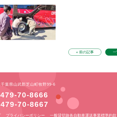
« 前の記事
一
21 千葉県山武郡芝山町牧野99-6
479-70-8666
479-70-8667
プ
プライバシーポリシー
一般貸切旅各自動車運送事業標準約款