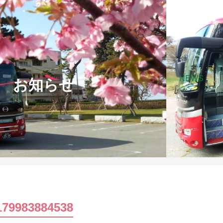
NEWS
お知らせ
179983884538