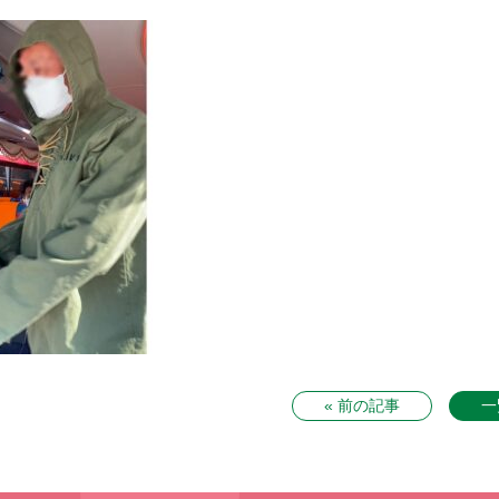
« 前の記事
一