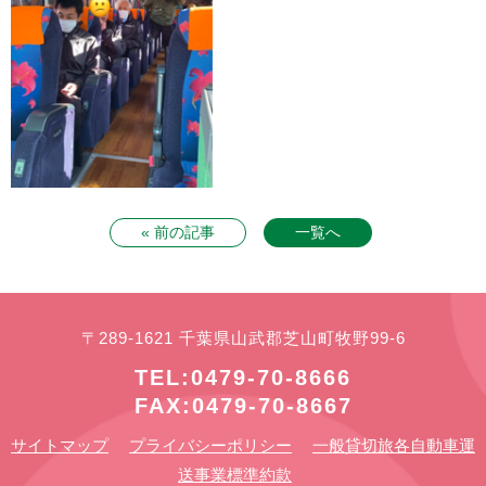
« 前の記事
一覧へ
〒289-1621 千葉県山武郡芝山町牧野99-6
TEL:0479-70-8666
FAX:0479-70-8667
サイトマップ
プライバシーポリシー
一般貸切旅各自動車運
送事業標準約款