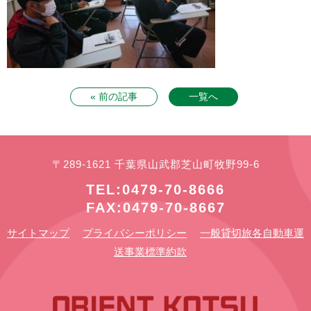
« 前の記事
一覧へ
〒289-1621 千葉県山武郡芝山町牧野99-6
TEL:0479-70-8666
FAX:0479-70-8667
サイトマップ
プライバシーポリシー
一般貸切旅各自動車運
送事業標準約款