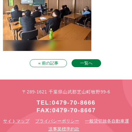
« 前の記事
一覧へ
〒289-1621 千葉県山武郡芝山町牧野99-6
TEL:0479-70-8666
FAX:0479-70-8667
サイトマップ
プライバシーポリシー
一般貸切旅各自動車運
送事業標準約款