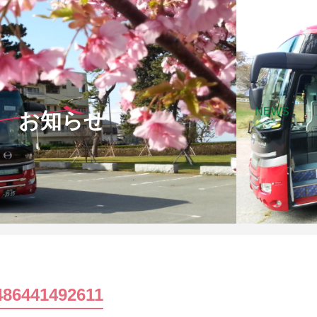
NEWS
お知らせ
486441492611