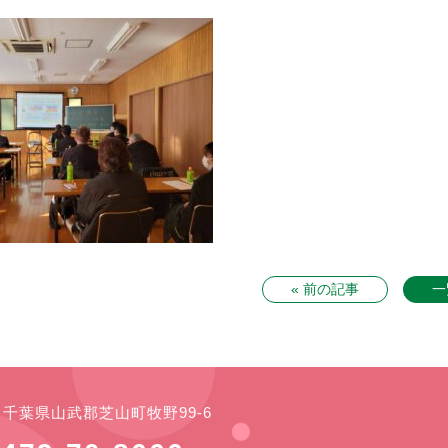
« 前の記事
一
21 千葉県山武郡芝山町牧野99-6