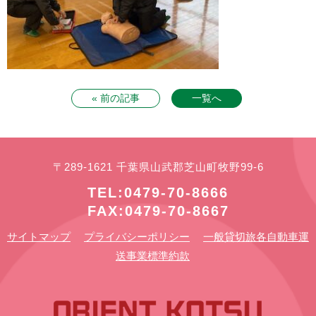
« 前の記事
一覧へ
〒289-1621 千葉県山武郡芝山町牧野99-6
TEL:0479-70-8666
FAX:0479-70-8667
サイトマップ
プライバシーポリシー
一般貸切旅各自動車運
送事業標準約款