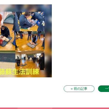
« 前の記事
一