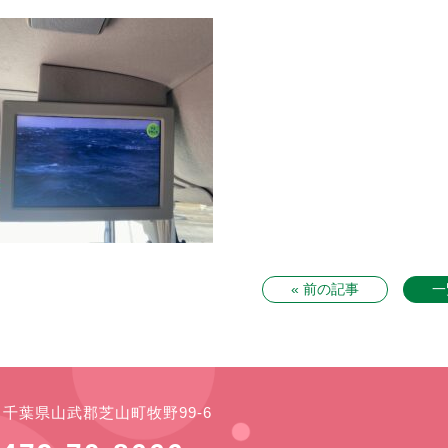
« 前の記事
一
21 千葉県山武郡芝山町牧野99-6