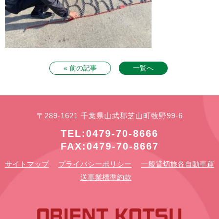
« 前の記事
一覧へ
〒289-1621 千葉県山武郡芝山町牧野99-6
TEL:0479-70-8666
FAX:0479-70-8667
サイトマップ
プライバシーポリシー
一般貸切旅各自動車運
送事業標準約款