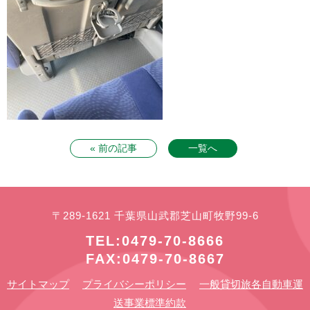
« 前の記事
一覧へ
〒289-1621 千葉県山武郡芝山町牧野99-6
TEL:0479-70-8666
FAX:0479-70-8667
サイトマップ
プライバシーポリシー
一般貸切旅各自動車運
送事業標準約款