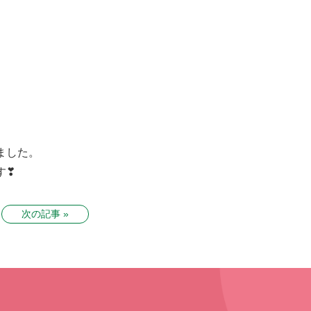
ました。
す❣
次の記事 »