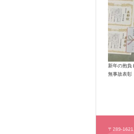
新年の抱負
無事故表彰
〒289-16