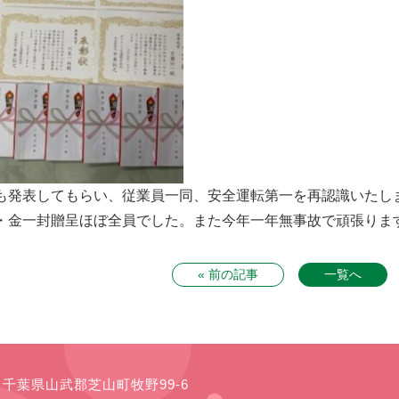
も発表してもらい、従業員一同、安全運転第一を再認識いたし
・金一封贈呈ほぼ全員でした。また今年一年無事故で頑張りま
« 前の記事
一覧へ
21 千葉県山武郡芝山町牧野99-6