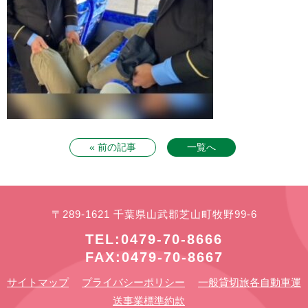
« 前の記事
一覧へ
〒289-1621 千葉県山武郡芝山町牧野99-6
TEL:0479-70-8666
FAX:0479-70-8667
サイトマップ
プライバシーポリシー
一般貸切旅各自動車運
送事業標準約款