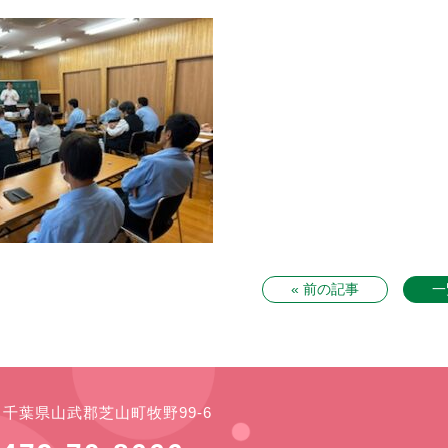
« 前の記事
一
21 千葉県山武郡芝山町牧野99-6