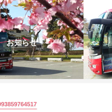
NEWS
お知らせ
993859764517