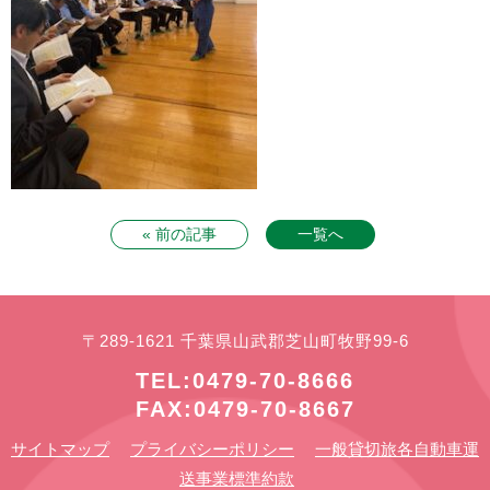
« 前の記事
一覧へ
〒289-1621 千葉県山武郡芝山町牧野99-6
TEL:0479-70-8666
FAX:0479-70-8667
サイトマップ
プライバシーポリシー
一般貸切旅各自動車運
送事業標準約款