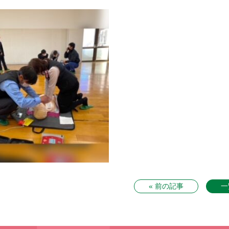
« 前の記事
一