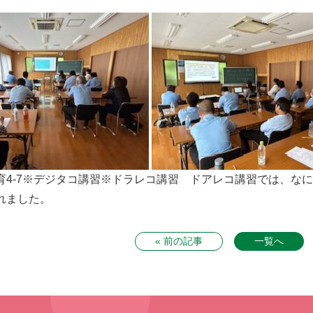
育4-7※デジタコ講習※ドラレコ講習 ドアレコ講習では、な
れました。
« 前の記事
一覧へ