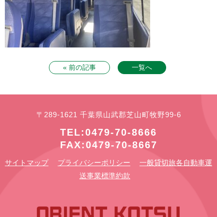
« 前の記事
一覧へ
〒289-1621 千葉県山武郡芝山町牧野99-6
TEL:0479-70-8666
FAX:0479-70-8667
サイトマップ
プライバシーポリシー
一般貸切旅各自動車運
送事業標準約款