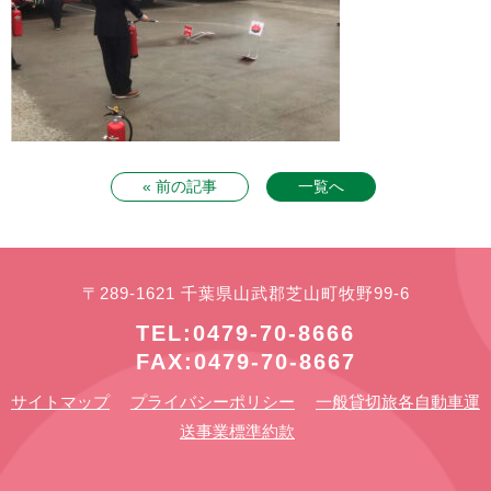
« 前の記事
一覧へ
〒289-1621 千葉県山武郡芝山町牧野99-6
TEL:0479-70-8666
FAX:0479-70-8667
サイトマップ
プライバシーポリシー
一般貸切旅各自動車運
送事業標準約款