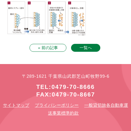
« 前の記事
一覧へ
〒289-1621 千葉県山武郡芝山町牧野99-6
TEL:0479-70-8666
FAX:0479-70-8667
サイトマップ
プライバシーポリシー
一般貸切旅各自動車運
送事業標準約款