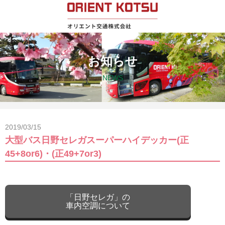
お知らせ
NEWS
2019/03/15
大型バス日野セレガスーパーハイデッカー(正
45+8or6)・(正49+7or3)
「日野セレガ」の
車内空調について