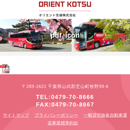
pdf_icon
〒289-1621 千葉県山武郡芝山町牧野99-6
TEL:0479-70-8666
FAX:0479-70-8667
サイトマップ
プライバシーポリシー
一般貸切旅各自動車運
送事業標準約款