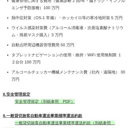
健康管理に関する費用（健康診断 2 回/年・脳ドック・インフル
エンザ予防接種）100 万円
熱中症対策（OS-1 常備）・ホッカイロ等の寒冷地対策 5 万円
ウイルス感染対策費（アルコール消毒液・次亜塩素酸ナトリウ
ム・簡易マスク購入）3 万円
自動点呼周辺機器管理費用 50 万円
タブレットナビゲーションの使用・維持・WiFi 使用無制限 １
２台分 100 万円
アルコールチェッカー機械メンテナンス費（社内・遠隔地） 30
万円
8.安全管理規定
安全管理規定（別紙参照 PDF）
9.一般貸切旅客自動車運送事業標準運送約款
一般貸切旅客自動車運送事業標準運送約款（別紙参照