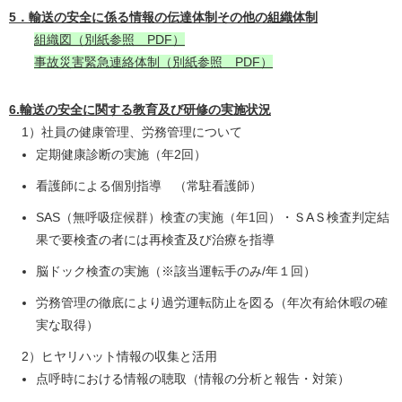
5．輸送の安全に係る情報の伝達体制その他の組織体制
組織図（別紙参照 PDF）
事故災害緊急連絡体制（別紙参照 PDF）
6.輸送の安全に関する教育及び研修の実施状況
1）社員の健康管理、労務管理について
定期健康診断の実施（年2回）
看護師による個別指導 （常駐看護師）
SAS（無呼吸症候群）検査の実施（年1回）・ＳAＳ検査判定結
果で要検査の者には再検査及び治療を指導
脳ドック検査の実施（※該当運転手のみ/年１回）
労務管理の徹底により過労運転防止を図る（年次有給休暇の確
実な取得）
2）ヒヤリハット情報の収集と活用
点呼時における情報の聴取（情報の分析と報告・対策）