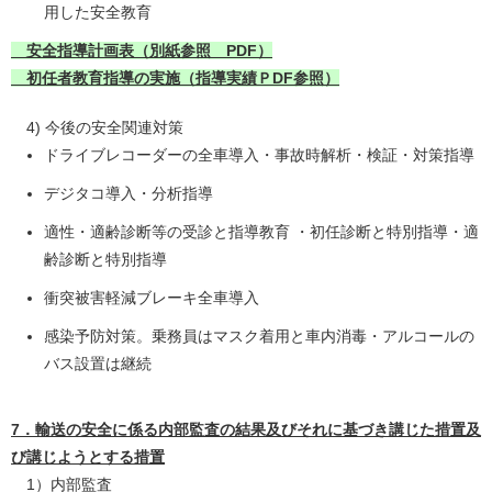
用した安全教育
安全指導計画表（別紙参照 PDF）
初任者教育指導の実施（指導実績ＰDF参照）
4) 今後の安全関連対策
ドライブレコーダーの全車導入・事故時解析・検証・対策指導
デジタコ導入・分析指導
適性・適齢診断等の受診と指導教育 ・初任診断と特別指導・適
齢診断と特別指導
衝突被害軽減ブレーキ全車導入
感染予防対策。乗務員はマスク着用と車内消毒・アルコールの
バス設置は継続
7．輸送の安全に係る内部監査の結果及びそれに基づき講じた措置及
び講じようとする措置
1）内部監査