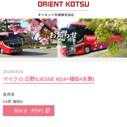
お知らせ
NEWS
2019/03/16
マイクロ 日野/LIESSE II(14+補助4名乗)
座席表
14席 補助4
前向き（PDF)