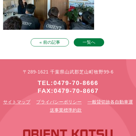
« 前の記事
一覧へ
〒289-1621 千葉県山武郡芝山町牧野99-6
TEL:0479-70-8666
FAX:0479-70-8667
サイトマップ
プライバシーポリシー
一般貸切旅各自動車運
送事業標準約款