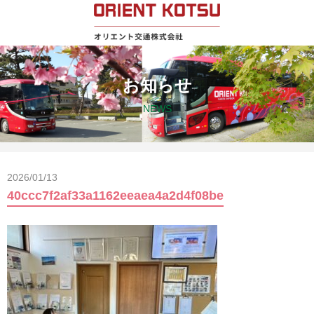
お知らせ
NEWS
2026/01/13
40ccc7f2af33a1162eeaea4a2d4f08be