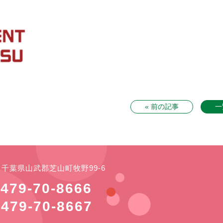
« 前の記事
一
21 千葉県山武郡芝山町牧野99-6
479-70-8666
479-70-8667