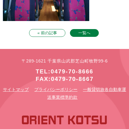
« 前の記事
一覧へ
〒289-1621 千葉県山武郡芝山町牧野99-6
TEL:0479-70-8666
FAX:0479-70-8667
サイトマップ
プライバシーポリシー
一般貸切旅各自動車運
送事業標準約款