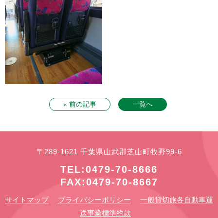
« 前の記事
一覧へ
〒289-1621 千葉県山武郡芝山町牧野99-6
TEL:0479-70-8666
FAX:0479-70-8667
サイトマップ
プライバシーポリシー
一般貸切旅各自動車運
送事業標準約款