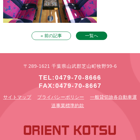
« 前の記事
一覧へ
〒289-1621 千葉県山武郡芝山町牧野99-6
TEL:0479-70-8666
FAX:0479-70-8667
サイトマップ
プライバシーポリシー
一般貸切旅各自動車運
送事業標準約款