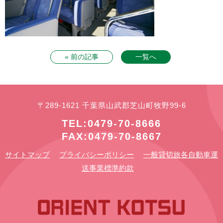
« 前の記事
一覧へ
〒289-1621 千葉県山武郡芝山町牧野99-6
TEL:0479-70-8666
FAX:0479-70-8667
サイトマップ
プライバシーポリシー
一般貸切旅各自動車運
送事業標準約款