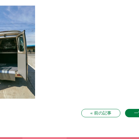
« 前の記事
一