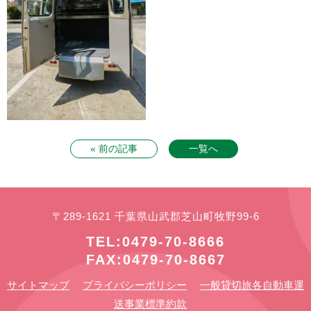
« 前の記事
一覧へ
〒289-1621 千葉県山武郡芝山町牧野99-6
TEL:0479-70-8666
FAX:0479-70-8667
サイトマップ
プライバシーポリシー
一般貸切旅各自動車運
送事業標準約款