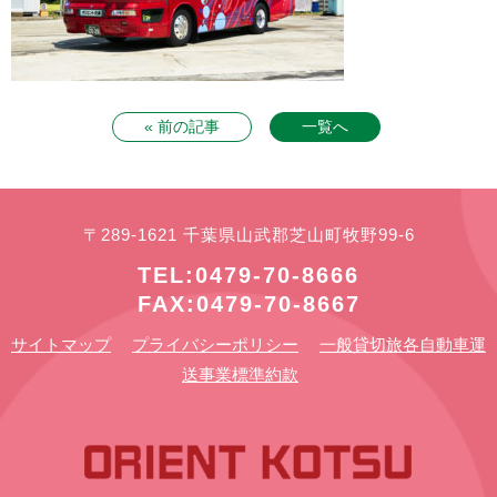
« 前の記事
一覧へ
〒289-1621 千葉県山武郡芝山町牧野99-6
TEL:0479-70-8666
FAX:0479-70-8667
サイトマップ
プライバシーポリシー
一般貸切旅各自動車運
送事業標準約款