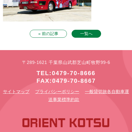
« 前の記事
一覧へ
〒289-1621 千葉県山武郡芝山町牧野99-6
TEL:0479-70-8666
FAX:0479-70-8667
サイトマップ
プライバシーポリシー
一般貸切旅各自動車運
送事業標準約款