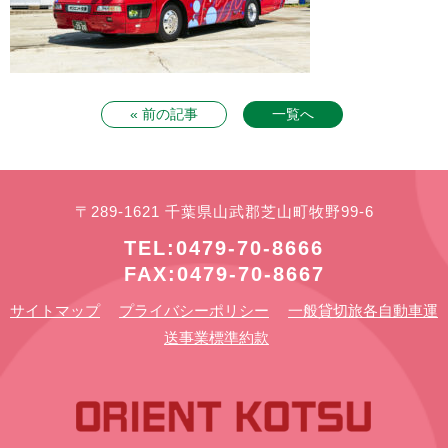
« 前の記事
一覧へ
〒289-1621 千葉県山武郡芝山町牧野99-6
TEL:0479-70-8666
FAX:0479-70-8667
サイトマップ
プライバシーポリシー
一般貸切旅各自動車運
送事業標準約款