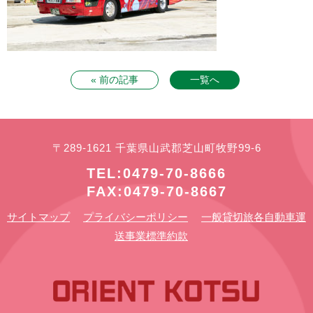
« 前の記事
一覧へ
〒289-1621 千葉県山武郡芝山町牧野99-6
TEL:0479-70-8666
FAX:0479-70-8667
サイトマップ
プライバシーポリシー
一般貸切旅各自動車運
送事業標準約款