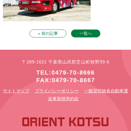
« 前の記事
一覧へ
〒289-1621 千葉県山武郡芝山町牧野99-6
TEL:0479-70-8666
FAX:0479-70-8667
サイトマップ
プライバシーポリシー
一般貸切旅各自動車運
送事業標準約款