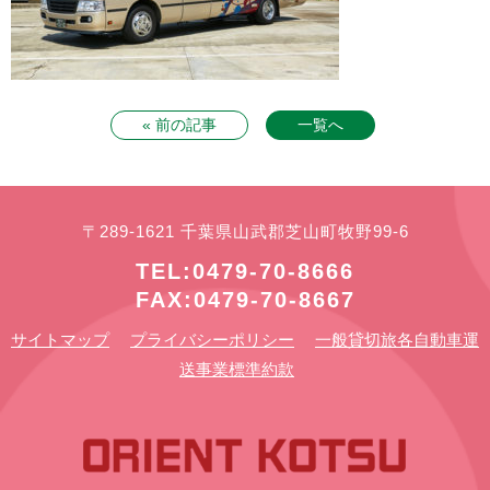
« 前の記事
一覧へ
〒289-1621 千葉県山武郡芝山町牧野99-6
TEL:0479-70-8666
FAX:0479-70-8667
サイトマップ
プライバシーポリシー
一般貸切旅各自動車運
送事業標準約款