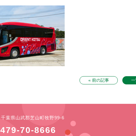
« 前の記事
一
21 千葉県山武郡芝山町牧野99-6
479-70-8666