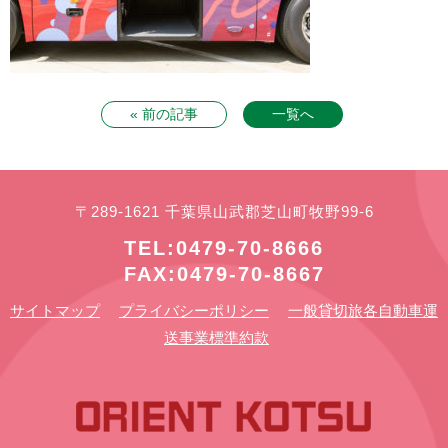
« 前の記事
一覧へ
〒289-1621 千葉県山武郡芝山町牧野99-6
TEL:0479-70-8666
FAX:0479-70-8667
サイトマップ
プライバシーポリシー
一般貸切旅各自動車運
送事業標準約款