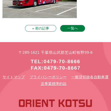
« 前の記事
一覧へ
〒289-1621 千葉県山武郡芝山町牧野99-6
TEL:0479-70-8666
FAX:0479-70-8667
サイトマップ
プライバシーポリシー
一般貸切旅各自動車運
送事業標準約款