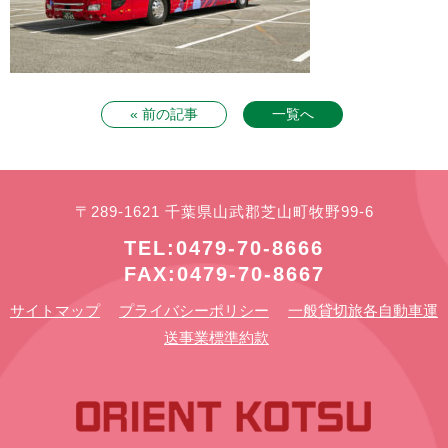
« 前の記事
一覧へ
〒289-1621 千葉県山武郡芝山町牧野99-6
TEL:0479-70-8666
FAX:0479-70-8667
サイトマップ
プライバシーポリシー
一般貸切旅各自動車運
送事業標準約款