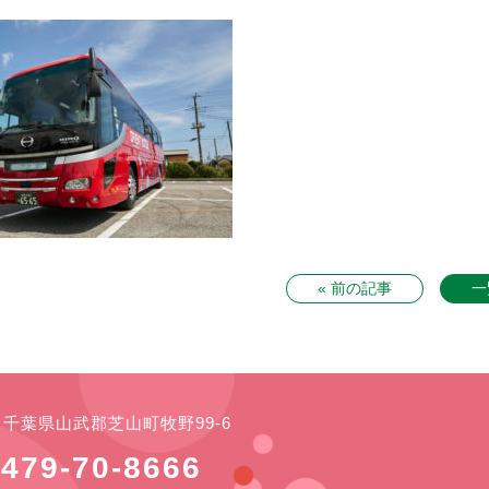
« 前の記事
一
21 千葉県山武郡芝山町牧野99-6
479-70-8666