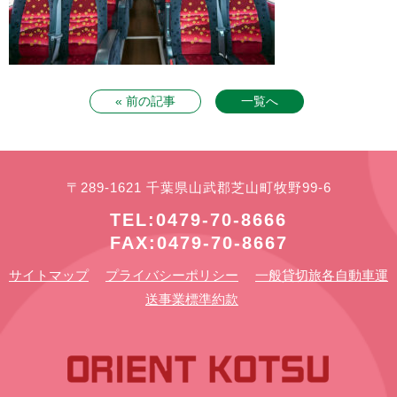
« 前の記事
一覧へ
〒289-1621 千葉県山武郡芝山町牧野99-6
TEL:0479-70-8666
FAX:0479-70-8667
サイトマップ
プライバシーポリシー
一般貸切旅各自動車運
送事業標準約款