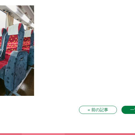
« 前の記事
一