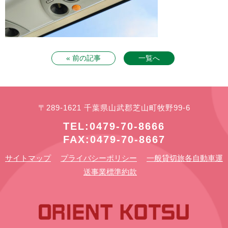
« 前の記事
一覧へ
〒289-1621 千葉県山武郡芝山町牧野99-6
TEL:0479-70-8666
FAX:0479-70-8667
サイトマップ
プライバシーポリシー
一般貸切旅各自動車運
送事業標準約款