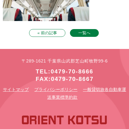
« 前の記事
一覧へ
〒289-1621 千葉県山武郡芝山町牧野99-6
TEL:0479-70-8666
FAX:0479-70-8667
サイトマップ
プライバシーポリシー
一般貸切旅各自動車運
送事業標準約款