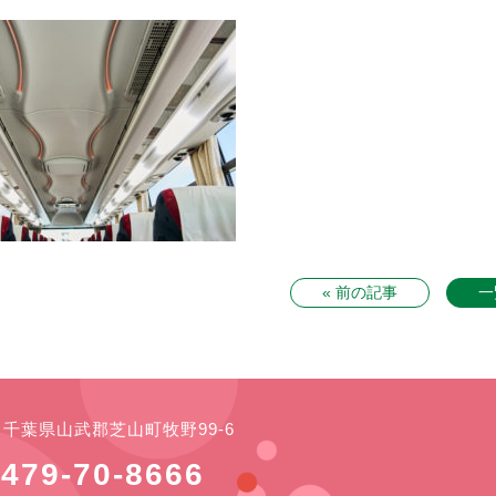
« 前の記事
一
21 千葉県山武郡芝山町牧野99-6
479-70-8666