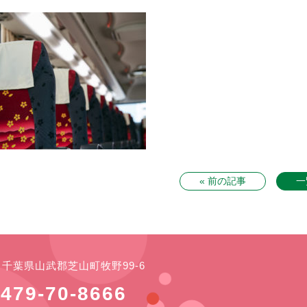
« 前の記事
一
21 千葉県山武郡芝山町牧野99-6
479-70-8666